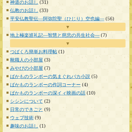
神道のお話し
(31)
仏教のお話し
(33)
平安仏教聖伝―阿弥陀聖（ひじり）空也編―
(56)
▼
地上極楽巡礼記―智慧と慈悲の共生社会―
(7)
▼
つばくろ簡単お料理帖
(1)
靴職人の小部屋
(3)
みやびの小部屋
(7)
ばかものランボーの気まぐれバカ小説
(5)
ばかものランボーの作詞コーナー
(4)
ばかものランボーの深イィ映画の話
(10)
シシンについて
(2)
日常のできごと
(9)
ウェブ技術
(9)
趣味のお話し
(1)