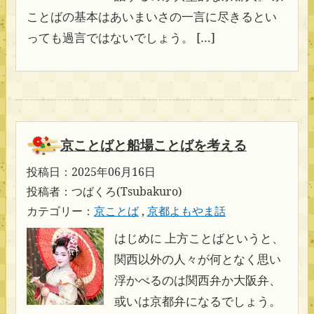
ことばの基本はあいまいさの一言に尽きるとい
っても過言ではないでしょう。 […]
京ことばと船場ことばを考える
投稿日：2025年06月16日
投稿者：つばくろ(Tsubakuro)
カテゴリー：
京ことば
,
京都よもやま話
はじめに 上方ことばというと、
関西以外の人々が何となく思い
浮かべるのは関西弁か大阪弁、
或いは京都弁になるでしょう。