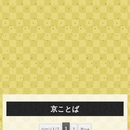
京ことば
1
ページ 1 / 2
2
次へ»