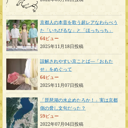
京都人の本音を歌う超レアなわらべう
た「いちびるな」と「ほっちっち」
64ビュー
2025年11月18日投稿
誤解されやすい京ことば―「おもた
せ」をめぐって
64ビュー
2025年11月07日投稿
「琵琶湖の水止めたろか！」実は京都
側の脅し文句だった？
59ビュー
2022年07月04日投稿