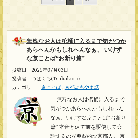
無粋なお人は棺桶に入るまで気がつか
あらへんかもしれへんなぁ、 いけず
な京ことば“お断り篇”
投稿日：2025年07月03日
投稿者：つばくろ(Tsubakuro)
カテゴリー：
京ことば
,
京都よもやま話
無粋なお人は棺桶に入るまで
気がつかあらへんかもしれへん
なぁ、いけずな京ことば“お断り
篇” 本音と建て前を駆使して会
話するのが典型的な京都人。 京