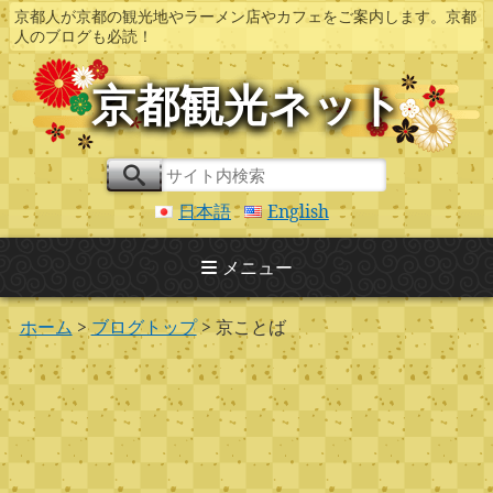
京都人が京都の観光地やラーメン店やカフェをご案内します。京都
人のブログも必読！
京都観光ネット
日本語
English
メニュー
ホーム
>
ブログトップ
> 京ことば