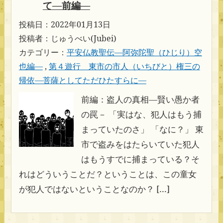
て―前編―
投稿日：2022年01月13日
投稿者：じゅうべい(Jubei)
カテゴリー：
平安仏教聖伝―阿弥陀聖（ひじり）空
也編―
,
第４遊行 東市の市人（いちびと）権三の
帰依―菩薩としてただひたすらに―
前編：盗人の真相―賢い愚か者
の罠－ 「実はな、犯人はもう捕
まっていたのさ」 「なに？」 東
市で盗みをはたらいていた犯人
はもうすでに捕まっている？そ
れはどういうことだ？ということは、この童女
が犯人ではないということなのか？ […]