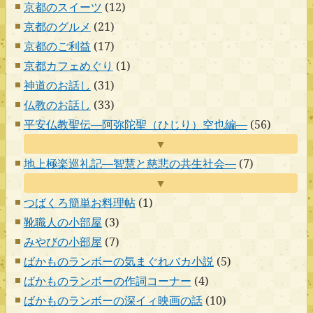
京都のスイーツ
(12)
京都のグルメ
(21)
京都のご利益
(17)
京都カフェめぐり
(1)
神道のお話し
(31)
仏教のお話し
(33)
平安仏教聖伝―阿弥陀聖（ひじり）空也編―
(56)
▼
地上極楽巡礼記―智慧と慈悲の共生社会―
(7)
▼
つばくろ簡単お料理帖
(1)
靴職人の小部屋
(3)
みやびの小部屋
(7)
ばかものランボーの気まぐれバカ小説
(5)
ばかものランボーの作詞コーナー
(4)
ばかものランボーの深イィ映画の話
(10)