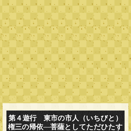
第４遊行 東市の市人（いちびと）
権三の帰依―菩薩としてただひたす