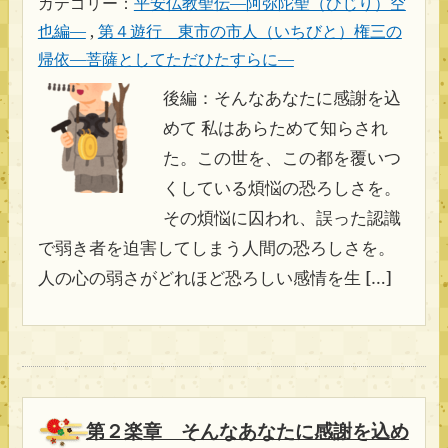
カテゴリー：
平安仏教聖伝―阿弥陀聖（ひじり）空
也編―
,
第４遊行 東市の市人（いちびと）権三の
帰依―菩薩としてただひたすらに―
後編：そんなあなたに感謝を込
めて 私はあらためて知らされ
た。この世を、この都を覆いつ
くしている煩悩の恐ろしさを。
その煩悩に囚われ、誤った認識
で弱き者を迫害してしまう人間の恐ろしさを。
人の心の弱さがどれほど恐ろしい感情を生 […]
第２楽章 そんなあなたに感謝を込め