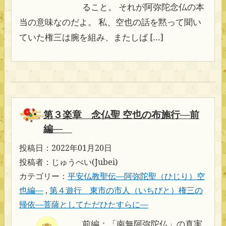
ること。 それが阿弥陀念仏の本
当の意味なのだよ。 私、空也の話を黙って聞い
ていた権三は腕を組み、またしば […]
第３楽章 念仏聖 空也の布施行―前
編―
投稿日：2022年01月20日
投稿者：じゅうべい(Jubei)
カテゴリー：
平安仏教聖伝―阿弥陀聖（ひじり）空
也編―
,
第４遊行 東市の市人（いちびと）権三の
帰依―菩薩としてただひたすらに―
前編：「南無阿弥陀仏」の真実