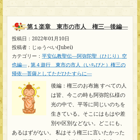
第１楽章 東市の市人 権三―後編―
投稿日：2022年01月10日
投稿者：じゅうべい(Jubei)
カテゴリー：
平安仏教聖伝―阿弥陀聖（ひじり）空
也編―
,
第４遊行 東市の市人（いちびと）権三の
帰依―菩薩としてただひたすらに―
後編：権三のお布施 すべての人
は皆、今この時も阿弥陀仏様の
光の中で、平等に同じいのちを
生きている。そこにはもはや差
別や区別などない。どこにも、
あるはずがない。 私はそう権三に言いたかった