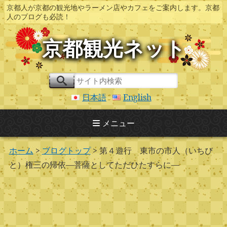
京都人が京都の観光地やラーメン店やカフェをご案内します。京都
人のブログも必読！
京都観光ネット
日本語
English
メニュー
ホーム
>
ブログトップ
> 第４遊行 東市の市人（いちび
と）権三の帰依―菩薩としてただひたすらに―