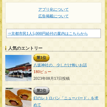
アプリ化について
広告掲載について
⇒京都市民1人5,000円給付の案内はこちらから
人気のエントリー
第1位
八坂神社の、少しだけ怖いお話
180ビュー
2023年08月17日投稿
第2位
幻のレトロパン「ニューバード」を求
めて