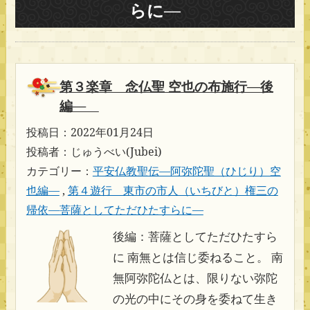
らに―
第３楽章 念仏聖 空也の布施行―後
編―
投稿日：2022年01月24日
投稿者：じゅうべい(Jubei)
カテゴリー：
平安仏教聖伝―阿弥陀聖（ひじり）空
也編―
,
第４遊行 東市の市人（いちびと）権三の
帰依―菩薩としてただひたすらに―
後編：菩薩としてただひたすら
に 南無とは信じ委ねること。 南
無阿弥陀仏とは、限りない弥陀
の光の中にその身を委ねて生き