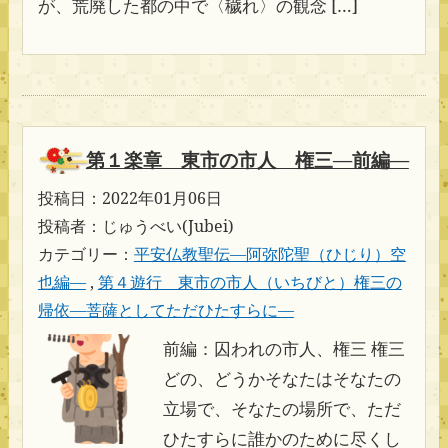
が、荒廃した都の中で〈穢れ〉の観念 […]
第１楽章 東市の市人 権三―前編―
投稿日：2022年01月06日
投稿者：じゅうべい(Jubei)
カテゴリー：
平安仏教聖伝―阿弥陀聖（ひじり）空
也編―
,
第４遊行 東市の市人（いちびと）権三の
帰依―菩薩としてただひたすらに―
前編：囚われの市人、権三 権三
どの、どうかそなたはそなたの
立場で、そなたの場所で、ただ
ひたすらに誰かのために尽くし