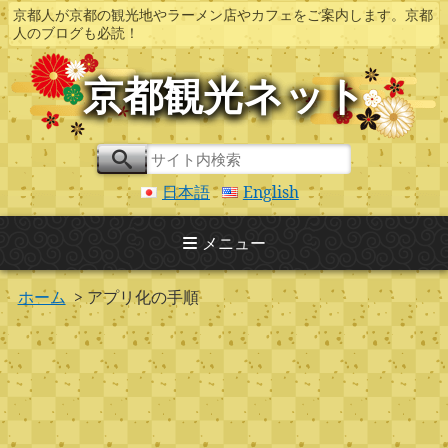
京都人が京都の観光地やラーメン店やカフェをご案内します。京都
人のブログも必読！
京都観光ネット
日本語
English
メニュー
ホーム
> アプリ化の手順