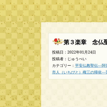
第３楽章 念仏
投稿日：2022年01月24日
投稿者：じゅうべい
カテゴリー：
平安仏教聖伝―阿
市人（いちびと）権三の帰依―