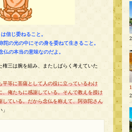
とは信じ委ねること。
弥陀の光の中にその身を委ねて生きること。
念仏の本当の意味なのだよ。
た権三は腕を組み、またしばらく考えていた
も平等に菩薩として人の役に立っているわけ
に、俺たちに感謝している。そんで教えを授け
謝している。だから念仏を称えて、阿弥陀さん
い」