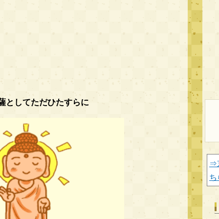
薩としてただひたすらに
⇒
ち