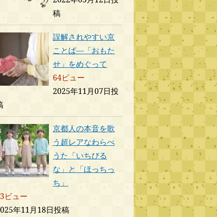
稿
誤解されやすい京
ことば―「おもた
せ」をめぐって
64ビュー
2025年11月07日投
稿
京都人の本音を歌
う超レアなわらべ
うた「いちびる
な」と「ほっちっ
ち」
63ビュー
2025年11月18日投稿