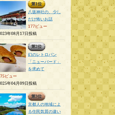
第1位
八坂神社の、少し
だけ怖いお話
177ビュー
2023年08月17日投稿
第2位
幻のレトロパン
「ニューバード」
を求めて
175ビュー
2025年04月09日投稿
第3位
京都人の地域によ
る住民気質の違い