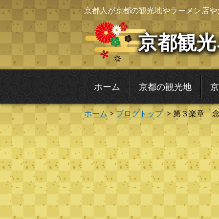
京都人が京都の観光地やラーメン店や
京都観光
ホーム
京都の観光地
京
ホーム
>
ブログトップ
> 第３楽章 