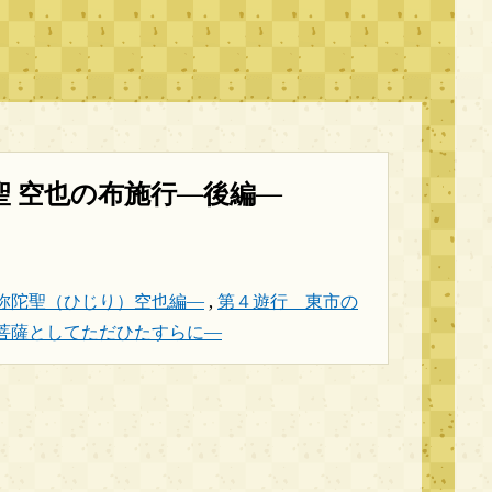
聖 空也の布施行―後編―
弥陀聖（ひじり）空也編―
,
第４遊行 東市の
菩薩としてただひたすらに―