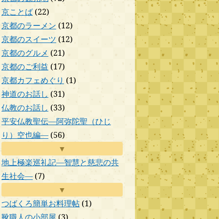
京ことば
(22)
京都のラーメン
(12)
京都のスイーツ
(12)
京都のグルメ
(21)
京都のご利益
(17)
京都カフェめぐり
(1)
神道のお話し
(31)
仏教のお話し
(33)
平安仏教聖伝―阿弥陀聖（ひじ
り）空也編―
(56)
▼
地上極楽巡礼記―智慧と慈悲の共
生社会―
(7)
▼
つばくろ簡単お料理帖
(1)
靴職人の小部屋
(3)