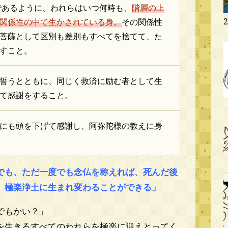
であるように、われらはいつ何時も、
階層の上
関係性の中で生かされている身。
その関係性
菩薩として区別も差別もすべてを捨てて、た
すこと。
誓うとともに、同じく救済に励む者として生
て感謝をすること。
にも頭を下げて感謝し、阿弥陀様の教えに身
でも、ただ一度でも念仏を称えれば、死んだ後
、極楽浄土に生まれ変わることができる」
でもかい？」
を生きるすべてのわれらを極楽に迎えとってく