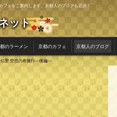
カフェをご案内します。京都人のブログも必読！
ネット
都のラーメン
京都のカフェ
京都人のブログ
念仏聖 空也の布施行―後編―