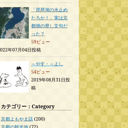
「琵琶湖の水止め
たろか！」実は京
都側の脅し文句だ
った？
59ビュー
2022年07月04日投稿
～やす・～よし
54ビュー
2019年08月31日投
稿
カテゴリー：Category
京都よもやま話
(200)
京都の観光地
(72)