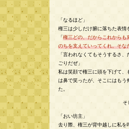
「なるほど」
権三は少しだけ腑に落ちた表情
「
権三どの、だからこれからも
のちを支えていってくれ。そな
「言われなくてもそうするさ、
ごりだぜ」
私は笑顔で権三に頭を下げて、
は鼻で笑ったが、そこにはもう
た。
そ
「おい坊主」
去り際、権三が背中越しに私を