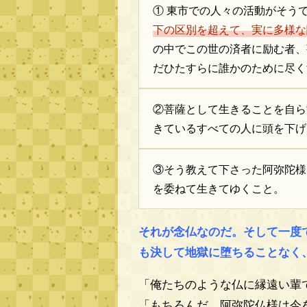
① 東市での人々の活動がそう
下の区別を超えて、実に多様な
の中でこの世の済者に励む者、
だひたすらに誰かのために尽く
②菩薩として生きることを自ら
きているすべての人に頭を下げ
③そう教えて下さった阿弥陀様
を委ねて生きてゆくこと。
それが念仏なのだ。そして一度
も決して地獄に堕ちることなく
「俺たちのような仏に縁遠い輩
「もちろんだ、阿弥陀仏様は今