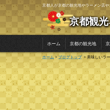
京都人が京都の観光地やラーメン店や
京都観光
ホーム
京都の観光地
京
ホーム
>
ブログトップ
> 美味しいラ