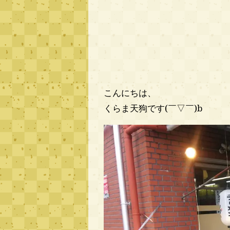
こんにちは、
くらま天狗です(￣▽￣)b