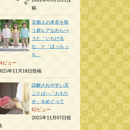
稿
京都人の本音を歌
う超レアなわらべ
うた「いちびる
な」と「ほっちっ
ち」
64ビュー
2025年11月18日投稿
誤解されやすい京
ことば―「おもた
せ」をめぐって
62ビュー
2025年11月07日投
稿