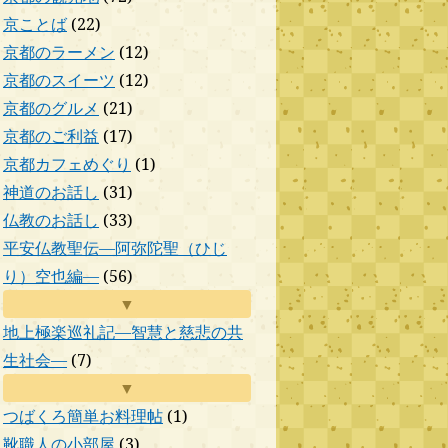
京ことば
(22)
京都のラーメン
(12)
京都のスイーツ
(12)
京都のグルメ
(21)
京都のご利益
(17)
京都カフェめぐり
(1)
神道のお話し
(31)
仏教のお話し
(33)
平安仏教聖伝―阿弥陀聖（ひじ
り）空也編―
(56)
▼
地上極楽巡礼記―智慧と慈悲の共
生社会―
(7)
▼
つばくろ簡単お料理帖
(1)
靴職人の小部屋
(3)