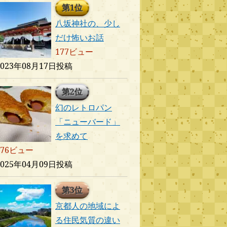
第1位
八坂神社の、少し
だけ怖いお話
177ビュー
2023年08月17日投稿
第2位
幻のレトロパン
「ニューバード」
を求めて
176ビュー
2025年04月09日投稿
第3位
京都人の地域によ
る住民気質の違い