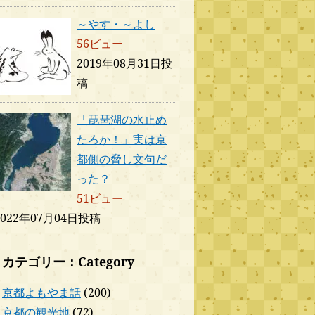
～やす・～よし
56ビュー
2019年08月31日投
稿
「琵琶湖の水止め
たろか！」実は京
都側の脅し文句だ
った？
51ビュー
2022年07月04日投稿
カテゴリー：Category
京都よもやま話
(200)
京都の観光地
(72)