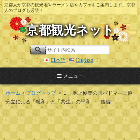
京都人が京都の観光地やラーメン店やカフェをご案内します。京都
人のブログも必読！
京都観光ネット
日本語
English
メニュー
ホーム
>
ブログトップ
> １．地上極楽の国パドマ―三道
分立による「融和」と「共生」の平和― 後編