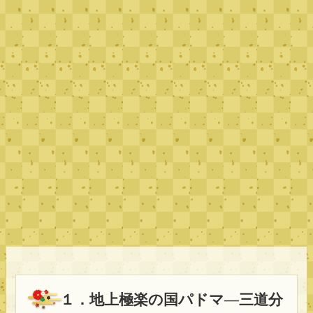
１．地上極楽の国パドマ―三道分