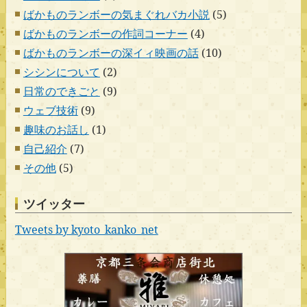
ばかものランボーの気まぐれバカ小説
(5)
ばかものランボーの作詞コーナー
(4)
ばかものランボーの深イィ映画の話
(10)
シシンについて
(2)
日常のできごと
(9)
ウェブ技術
(9)
趣味のお話し
(1)
自己紹介
(7)
その他
(5)
ツイッター
Tweets by kyoto_kanko_net