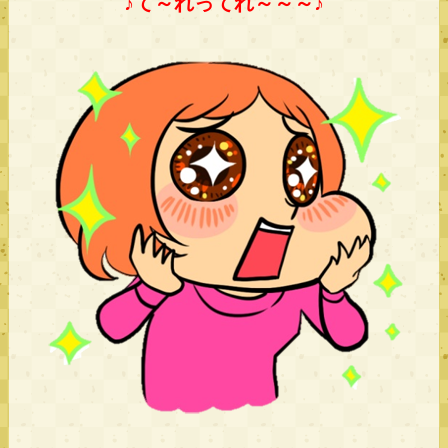
♪て～れってれ～～～♪