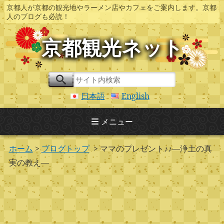
京都人が京都の観光地やラーメン店やカフェをご案内します。京都
人のブログも必読！
京都観光ネット
日本語
English
メニュー
ホーム
>
ブログトップ
> ママのプレゼント♪♪—浄土の真
実の教え―