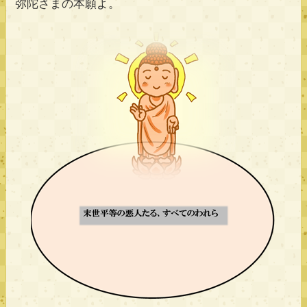
弥陀さまの本願よ。