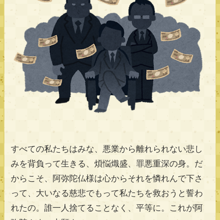
すべての私たちはみな、悪業から離れられない悲し
みを背負って生きる、煩悩熾盛、罪悪重深の身。だ
からこそ、阿弥陀仏様は心からそれを憐れんで下さ
って、大いなる慈悲でもって私たちを救おうと誓わ
れたの。誰一人捨てることなく、平等に。これが阿