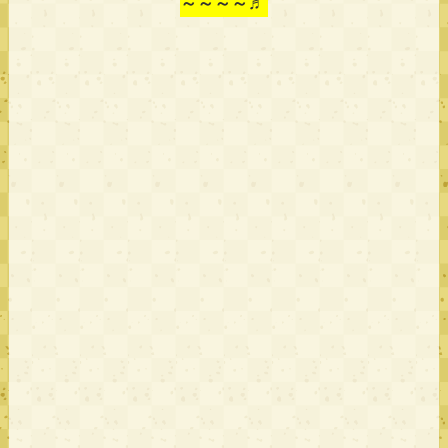
～～～～♬