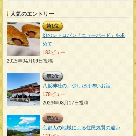
人気のエントリー
第1位
幻のレトロパン「ニューバード」を求
めて
182ビュー
2025年04月09日投稿
第2位
八坂神社の、少しだけ怖いお話
178ビュー
2023年08月17日投稿
第3位
京都人の地域による住民気質の違い
131ビュー