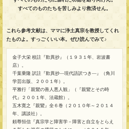
すべてのものたちを苦しみより救済せん。
これら参考文献は、ママに浄土真宗を教授してくれ
たものよ。すっごくいい本。ぜひ読んでみて♪
金子大栄 校註『歎異抄』（１９３１年、岩波書
店）。
千葉乗隆 訳註『歎異抄―現代語訳つき―』（角川
学芸出版、２００１年）。
平雅行「親鸞の善人悪人観」（『親鸞とその時
代』２００１年、法蔵館）。
五木寛之『親鸞』全６巻（２０１０年～２０１４
年、講談社）。
頼尊恒信『真宗学と障害学－障害と自立をとらえ