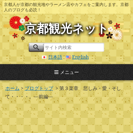
京都人が京都の観光地やラーメン店やカフェをご案内します。京都
人のブログも必読！
京都観光ネット
日本語
English
メニュー
ホーム
>
ブログトップ
> 第３楽章 悲しみ・愛・そし
て・・・・。―前編―