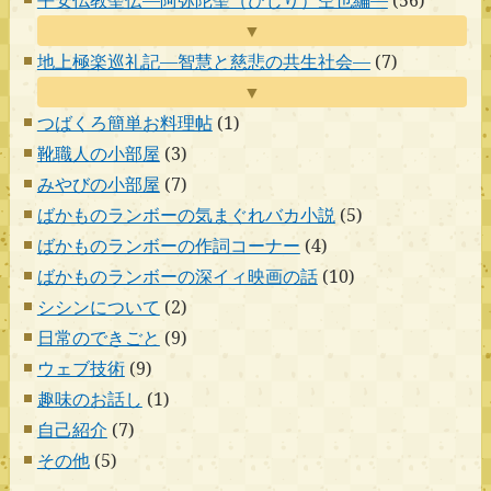
▼
地上極楽巡礼記―智慧と慈悲の共生社会―
(7)
▼
つばくろ簡単お料理帖
(1)
靴職人の小部屋
(3)
みやびの小部屋
(7)
ばかものランボーの気まぐれバカ小説
(5)
ばかものランボーの作詞コーナー
(4)
ばかものランボーの深イィ映画の話
(10)
シシンについて
(2)
日常のできごと
(9)
ウェブ技術
(9)
趣味のお話し
(1)
自己紹介
(7)
その他
(5)