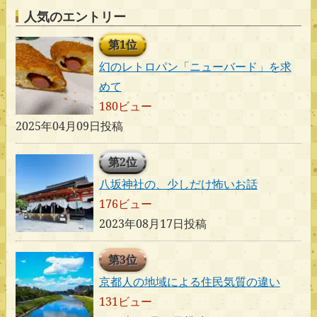
人気のエントリー
第1位
幻のレトロパン「ニューバード」を求
めて
180ビュー
2025年04月09日投稿
第2位
八坂神社の、少しだけ怖いお話
176ビュー
2023年08月17日投稿
第3位
京都人の地域による住民気質の違い
131ビュー