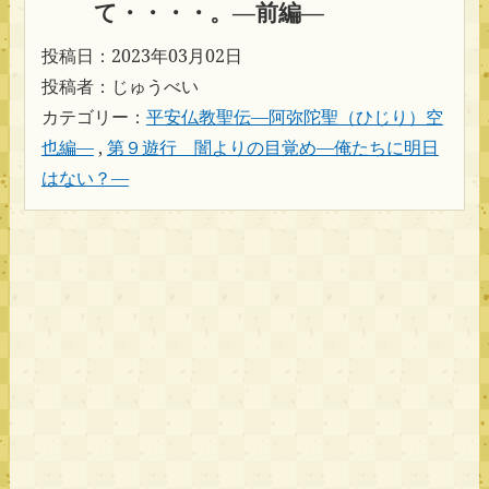
て・・・・。―前編―
投稿日：2023年03月02日
投稿者：じゅうべい
カテゴリー：
平安仏教聖伝―阿弥陀聖（ひじり）空
也編―
,
第９遊行 闇よりの目覚め―俺たちに明日
はない？―