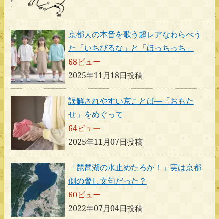
京都人の本音を歌う超レアなわらべう
た「いちびるな」と「ほっちっち」
68ビュー
2025年11月18日投稿
誤解されやすい京ことば―「おもた
せ」をめぐって
64ビュー
2025年11月07日投稿
「琵琶湖の水止めたろか！」実は京都
側の脅し文句だった？
60ビュー
2022年07月04日投稿