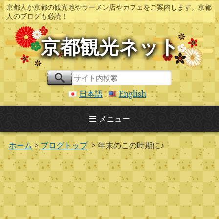
京都人が京都の観光地やラーメン店やカフェをご案内します。京都
人のブログも必読！
京都観光ネット
日本語
English
メニュー
ホーム
>
ブログトップ
> 年末のこの時期に♪