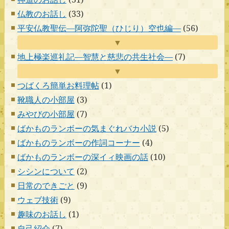
仏教のお話し
(33)
平安仏教聖伝―阿弥陀聖（ひじり）空也編―
(56)
▼
地上極楽巡礼記―智慧と慈悲の共生社会―
(7)
▼
つばくろ簡単お料理帖
(1)
靴職人の小部屋
(3)
みやびの小部屋
(7)
ばかものランボーの気まぐれバカ小説
(5)
ばかものランボーの作詞コーナー
(4)
ばかものランボーの深イィ映画の話
(10)
シシンについて
(2)
日常のできごと
(9)
ウェブ技術
(9)
趣味のお話し
(1)
自己紹介
(7)