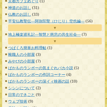
京都カフェめぐり
(1)
神道のお話し
(31)
仏教のお話し
(33)
平安仏教聖伝―阿弥陀聖（ひじり）空也編―
(56)
▼
地上極楽巡礼記―智慧と慈悲の共生社会―
(7)
▼
つばくろ簡単お料理帖
(1)
靴職人の小部屋
(3)
みやびの小部屋
(7)
ばかものランボーの気まぐれバカ小説
(5)
ばかものランボーの作詞コーナー
(4)
ばかものランボーの深イィ映画の話
(10)
シシンについて
(2)
日常のできごと
(9)
ウェブ技術
(9)