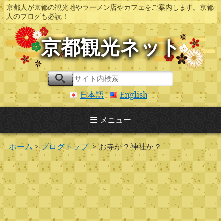
京都人が京都の観光地やラーメン店やカフェをご案内します。京都
人のブログも必読！
京都観光ネット
日本語
English
メニュー
ホーム
>
ブログトップ
> お寺か？神社か？