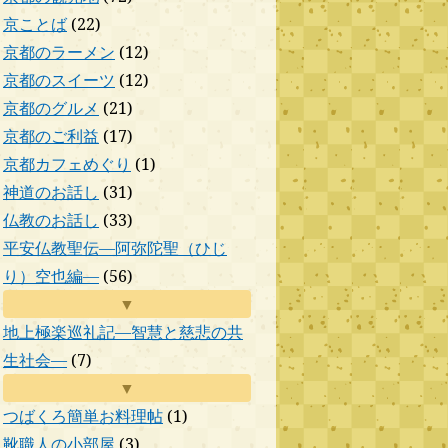
京ことば
(22)
京都のラーメン
(12)
京都のスイーツ
(12)
京都のグルメ
(21)
京都のご利益
(17)
京都カフェめぐり
(1)
神道のお話し
(31)
仏教のお話し
(33)
平安仏教聖伝―阿弥陀聖（ひじ
り）空也編―
(56)
▼
地上極楽巡礼記―智慧と慈悲の共
生社会―
(7)
▼
つばくろ簡単お料理帖
(1)
靴職人の小部屋
(3)