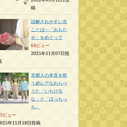
稿
誤解されやすい京
ことば―「おもた
せ」をめぐって
64ビュー
2025年11月07日投
稿
京都人の本音を歌
う超レアなわらべ
うた「いちびる
な」と「ほっちっ
ち」
63ビュー
2025年11月18日投稿