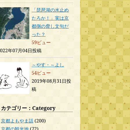
「琵琶湖の水止め
たろか！」実は京
都側の脅し文句だ
った？
59ビュー
2022年07月04日投稿
～やす・～よし
54ビュー
2019年08月31日投
稿
カテゴリー：Category
京都よもやま話
(200)
京都の観光地
(72)