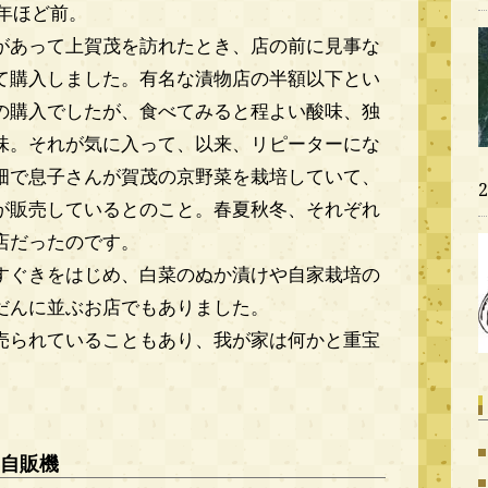
年ほど前。
があって上賀茂を訪れたとき、店の前に見事な
て購入しました。有名な漬物店の半額以下とい
の購入でしたが、食べてみると程よい酸味、独
味。それが気に入って、以来、リピーターにな
畑で息子さんが賀茂の京野菜を栽培していて、
が販売しているとのこと。春夏秋冬、それぞれ
店だったのです。
すぐきをはじめ、白菜のぬか漬けや自家栽培の
だんに並ぶお店でもありました。
売られていることもあり、我が家は何かと重宝
自販機