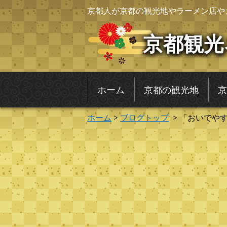
京都人が京都の観光地やラーメン店や
京都観光
ホーム
京都の観光地
京
ホーム
>
ブログトップ
> 「おいでや