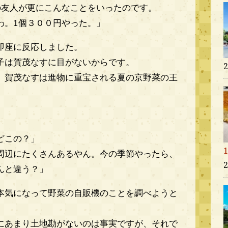
の友人が更にこんなことをいったのです。
わ。1個３００円やった。」
即座に反応しました。
子は賀茂なすに目がないからです。
、賀茂なすは進物に重宝される夏の京野菜の王
。
どこの？」
周辺にたくさんあるやん。今の季節やったら、
んと違う？」
本気になって野菜の自販機のことを調べようと
にあまり土地勘がないのは事実ですが、それで