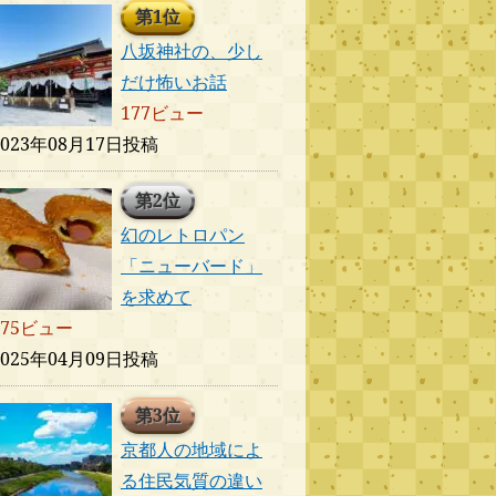
第1位
八坂神社の、少し
だけ怖いお話
177ビュー
2023年08月17日投稿
第2位
幻のレトロパン
「ニューバード」
を求めて
175ビュー
2025年04月09日投稿
第3位
京都人の地域によ
る住民気質の違い