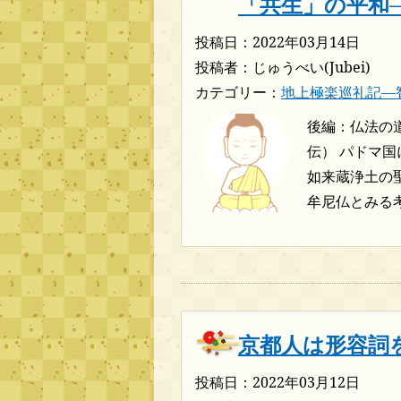
「共生」の平和
投稿日：2022年03月14日
投稿者：じゅうべい(Jubei)
カテゴリー：
地上極楽巡礼記―
後編：仏法の
伝） パドマ
如来蔵浄土の
牟尼仏とみる考 
京都人は形容詞
投稿日：2022年03月12日