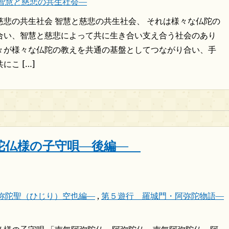
智慧と慈悲の共生社会―
慈悲の共生社会 智慧と慈悲の共生社会、 それは様々な仏陀の
合い、智慧と慈悲によって共に生き合い支え合う社会のあり
々が様々な仏陀の教えを共通の基盤としてつながり合い、手
にこ […]
陀仏様の子守唄―後編―
弥陀聖（ひじり）空也編―
,
第５遊行 羅城門・阿弥陀物語―