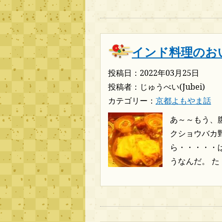
インド料理のお
投稿日：2022年03月25日
投稿者：じゅうべい(Jubei)
カテゴリー：
京都よもやま話
あ～～もう、
クショウバカ
ら・・・・・
うなんだ。 た・