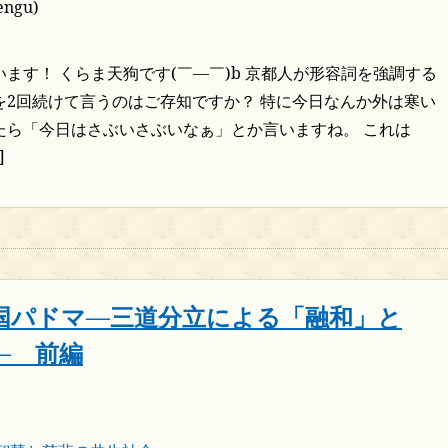
ngu)
ます！ くらま天狗です(￣―￣)b 京都人が形容詞を強調する
を2回続けて言うのはご存知ですか？ 特に今日なんか外は寒い
たら「今日はさぶいさぶいなぁ」とか言いますね。 これは
]
国パドマ―三道分立による「融和」と
― 前編