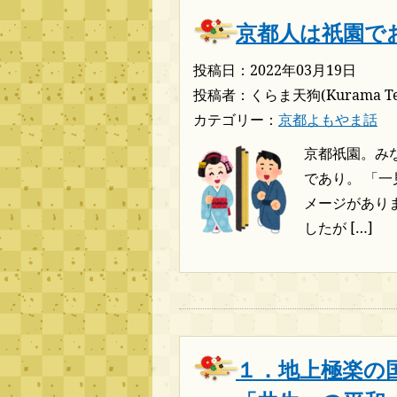
京都人は祇園で
投稿日：2022年03月19日
投稿者：くらま天狗(Kurama Te
カテゴリー：
京都よもやま話
京都祇園。み
であり。 「
メージがありま
したが […]
１．地上極楽の