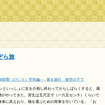
ぞら旅
弥陀聖（ひじり）空也編―
,
第６遊行 旅空の下で
レンといっしょに女を介抱し終わってからしばらくすると、羅
僧がやってきた。背丈は五尺五寸（一六五センチ）くらいで
身体に具えおり、物を運ぶための荷車を引いている。 「お