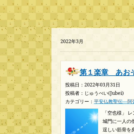
2022年3月
第１楽章 あお
投稿日：2022年03月31日
投稿者：じゅうべい(Jubei)
カテゴリー：
平安仏教聖伝―阿
「空也様」 
城門に一人の
逞しい筋骨を