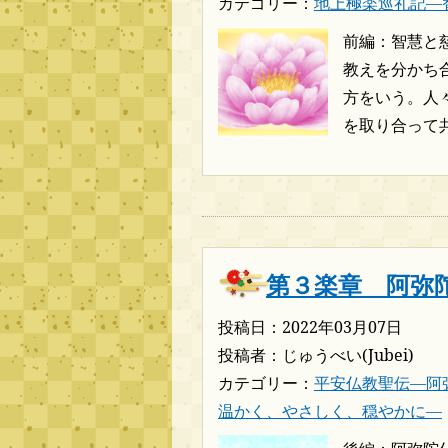
カテゴリー：
地上極楽巡礼記―
前編：智慧と
教えを分かち
方をいう。人
を取り合って共
第３楽章 阿弥
投稿日：2022年03月07日
投稿者：じゅうべい(Jubei)
カテゴリー：
平安仏教聖伝―阿
温かく、やさしく、穏やかに―