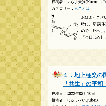
投稿者：くらま天狗(Kurama Te
カテゴリー：
京ことば
おはようござい
時に、形容詞
ので、外出し
「今日はめ […
１．地上極楽の
「共生」の平和
投稿日：2022年03月10日
投稿者：じゅうべい(Jubei)