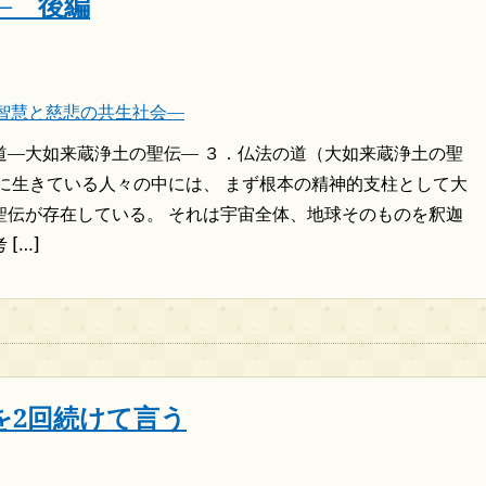
― 後編
智慧と慈悲の共生社会―
道―大如来蔵浄土の聖伝― ３．仏法の道（大如来蔵浄土の聖
国に生きている人々の中には、 まず根本の精神的支柱として大
聖伝が存在している。 それは宇宙全体、地球そのものを釈迦
[…]
を2回続けて言う