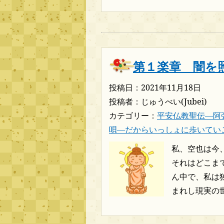
第１楽章 闇を
投稿日：2021年11月18日
投稿者：じゅうべい(Jubei)
カテゴリー：
平安仏教聖伝―阿
唄―だからいっしょに歩いてい
私、空也は今
それはどこま
ん中で、私は
まれし現実の世