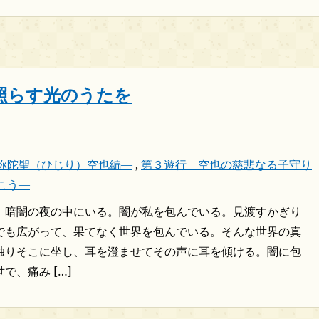
照らす光のうたを
弥陀聖（ひじり）空也編―
,
第３遊行 空也の慈悲なる子守り
こう―
、暗闇の夜の中にいる。闇が私を包んでいる。見渡すかぎり
でも広がって、果てなく世界を包んでいる。そんな世界の真
独りそこに坐し、耳を澄ませてその声に耳を傾ける。闇に包
で、痛み […]