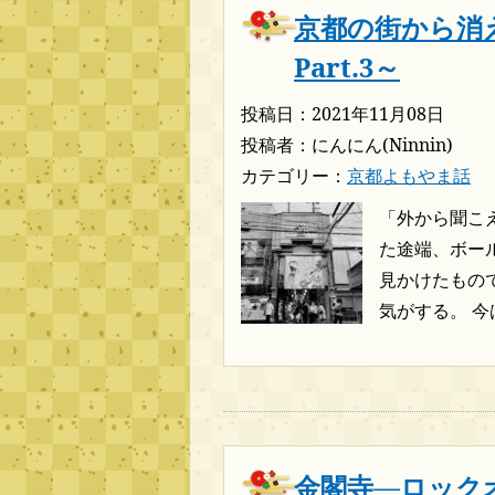
京都の街から消
Part.3～
投稿日：2021年11月08日
投稿者：にんにん(Ninnin)
カテゴリー：
京都よもやま話
「外から聞こ
た途端、ボー
見かけたもの
気がする。 今は
金閣寺―ロック