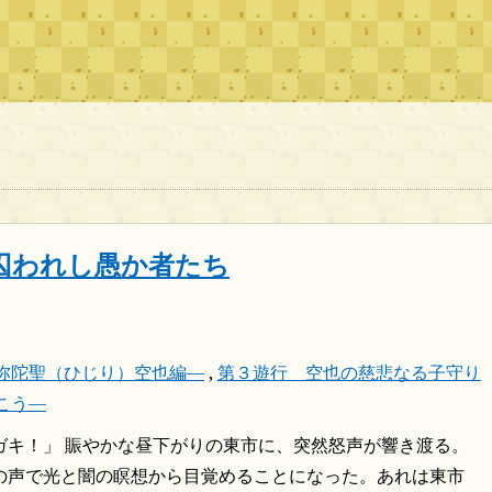
囚われし愚か者たち
弥陀聖（ひじり）空也編―
,
第３遊行 空也の慈悲なる子守り
こう―
ガキ！」 賑やかな昼下がりの東市に、突然怒声が響き渡る。
の声で光と闇の瞑想から目覚めることになった。あれは東市