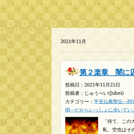
2021年11月
第２楽章 闇に
投稿日：2021年11月25日
投稿者：じゅうべい(Jubei)
カテゴリー：
平安仏教聖伝―阿
唄―だからいっしょに歩いてい
「待て、この
私、空也はそ