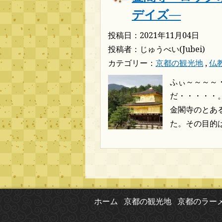
デイズ―
投稿日：2021年11月04日
投稿者：じゅうべい(Jubei)
カテゴリー：
京都の観光地
,
仏
ふぃ～～～～
だ・・・・・。
金閣寺のとあ
た。その目的は
ホーム
京都の観光地
京都のラー