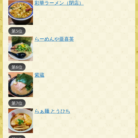
彩華ラーメン（閉店）
第5位
らーめんや亜喜英
第6位
紫蔵
第7位
らぁ麺 とうひち