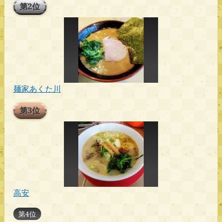
第2位
麺家あくた川
第3位
高安
第4位