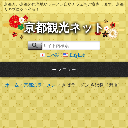
京都人が京都の観光地やラーメン店やカフェをご案内します。京都
人のブログも必読！
京都観光ネット
日本語
English
メニュー
ホーム
>
京都のラーメン
> さばラーメン さば祭（閉店）