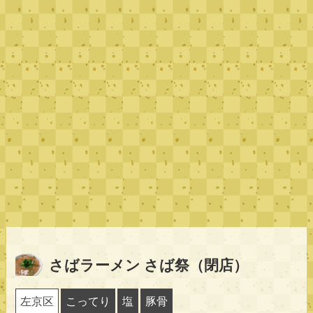
さばラーメン さば祭（閉店）
左京区
こってり
塩
豚骨