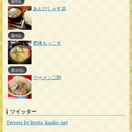
第8位
あんびしゃす花
第9位
肥後もっこす
第10位
ラーメン二郎
ツイッター
Tweets by kyoto_kanko_net