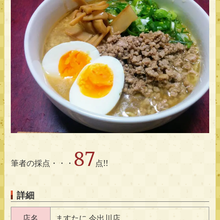
87
筆者の採点・・・
点!!
詳細
店名
ますたに 今出川店