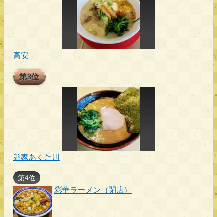
高安
第3位
麺家あくた川
第4位
彩華ラーメン（閉店）