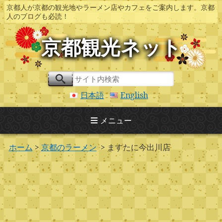
京都人が京都の観光地やラーメン店やカフェをご案内します。京都
人のブログも必読！
京都観光ネット
日本語
English
メニュー
ホーム
>
京都のラーメン
> ますたに今出川店