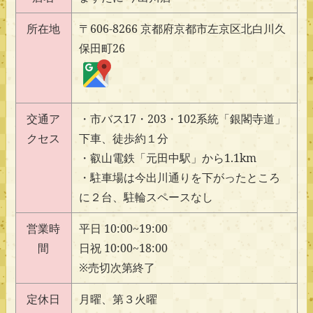
所在地
〒606-8266 京都府京都市左京区北白川久
保田町26
交通ア
・市バス17・203・102系統「銀閣寺道」
クセス
下車、徒歩約１分
・叡山電鉄「元田中駅」から1.1km
・駐車場は今出川通りを下がったところ
に２台、駐輪スペースなし
営業時
平日 10:00~19:00
間
日祝 10:00~18:00
※売切次第終了
定休日
月曜、第３火曜