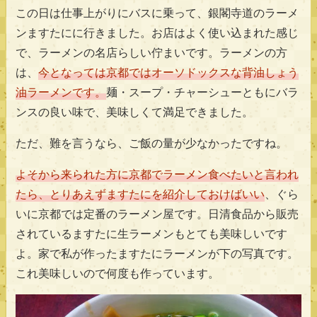
この日は仕事上がりにバスに乗って、銀閣寺道のラーメ
ンますたにに行きました。お店はよく使い込まれた感じ
で、ラーメンの名店らしい佇まいです。ラーメンの方
は、
今となっては京都ではオーソドックスな背油しょう
油ラーメンです。
麺・スープ・チャーシューともにバラ
ンスの良い味で、美味しくて満足できました。
ただ、難を言うなら、ご飯の量が少なかったですね。
よそから来られた方に京都でラーメン食べたいと言われ
たら、とりあえずますたにを紹介しておけばいい
、ぐら
いに京都では定番のラーメン屋です。日清食品から販売
されているますたに生ラーメンもとても美味しいです
よ。家で私が作ったますたにラーメンが下の写真です。
これ美味しいので何度も作っています。