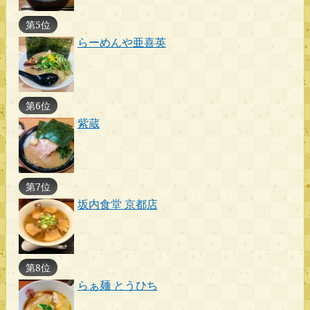
第5位
らーめんや亜喜英
第6位
紫蔵
第7位
坂内食堂 京都店
第8位
らぁ麺 とうひち