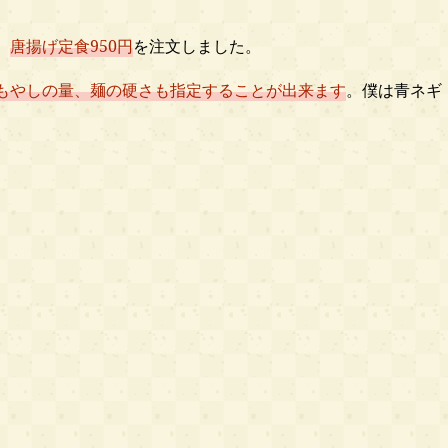
、
唐揚げ定食950円
を注文しました。
もやしの量、麺の硬さも指定することが出来ます
。僕は青ネギ