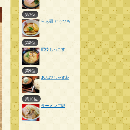
第7位
らぁ麺 とうひち
第8位
肥後もっこす
第9位
あんびしゃす花
第10位
ラーメン二郎