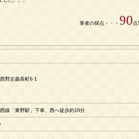
90
筆者の採点・・・
点!
西野左義長町6-1
西線「東野駅」下車、西へ徒歩約10分
0