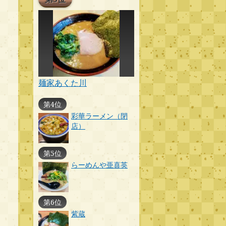
麺家あくた川
第4位
彩華ラーメン（閉
店）
第5位
らーめんや亜喜英
第6位
紫蔵