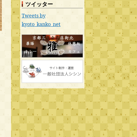
ツイッター
Tweets by
kyoto_kanko_net