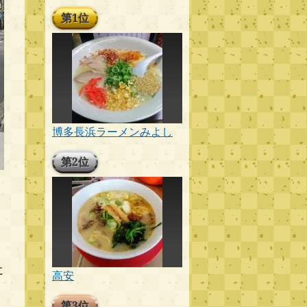
第1位
博多長浜ラーメンみよし
第2位
に
高安
第3位