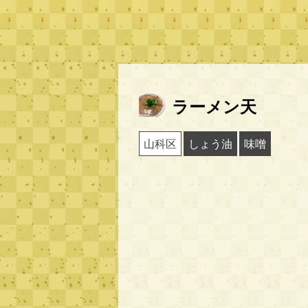
ラーメン天
山科区
しょう油
味噌