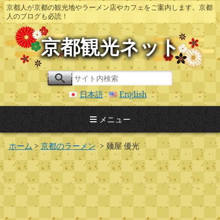
京都人が京都の観光地やラーメン店やカフェをご案内します。京都
人のブログも必読！
京都観光ネット
日本語
English
メニュー
ホーム
>
京都のラーメン
> 麺屋 優光