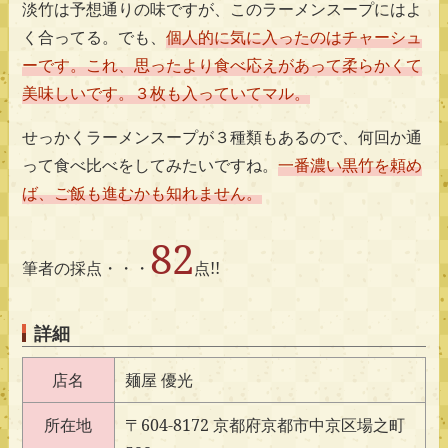
淡竹は予想通りの味ですが、このラーメンスープにはよ
く合ってる。でも、
個人的に気に入ったのはチャーシュ
ーです。これ、思ったより食べ応えがあって柔らかくて
美味しいです。３枚も入っていてマル。
せっかくラーメンスープが３種類もあるので、何回か通
って食べ比べをしてみたいですね。
一番濃い黒竹を頼め
ば、ご飯も進むかも知れません。
82
筆者の採点・・・
点!!
詳細
店名
麺屋 優光
所在地
〒604-8172 京都府京都市中京区場之町