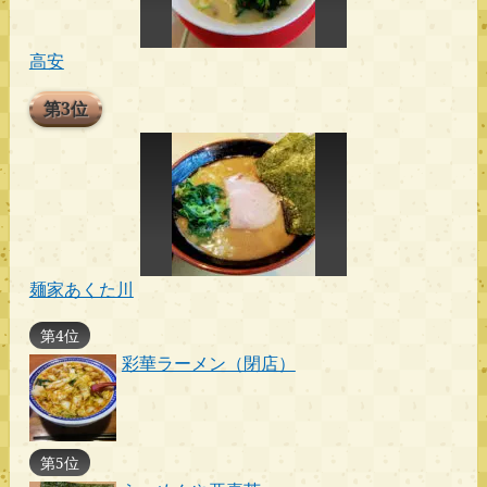
高安
第3位
麺家あくた川
第4位
彩華ラーメン（閉店）
第5位