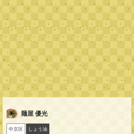
麺屋 優光
中京区
しょう油