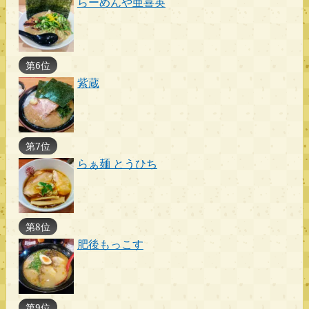
らーめんや亜喜英
第6位
紫蔵
第7位
らぁ麺 とうひち
第8位
肥後もっこす
第9位