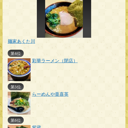
麺家あくた川
第4位
彩華ラーメン（閉店）
第5位
らーめんや亜喜英
第6位
紫蔵