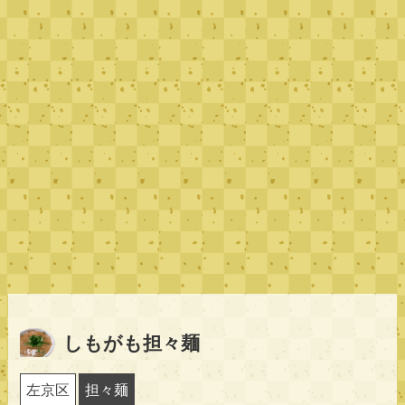
しもがも担々麺
左京区
担々麺