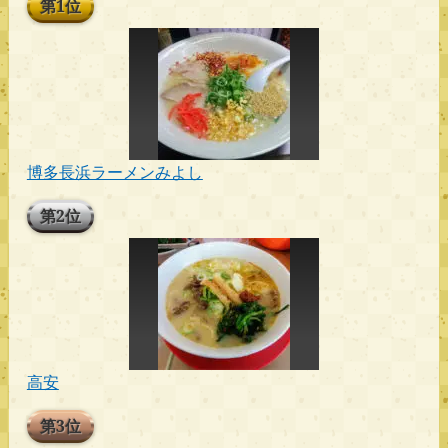
第1位
博多長浜ラーメンみよし
第2位
高安
第3位