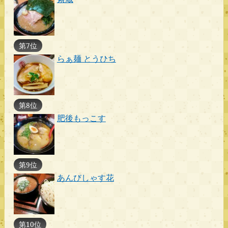
第7位
らぁ麺 とうひち
第8位
肥後もっこす
第9位
あんびしゃす花
第10位