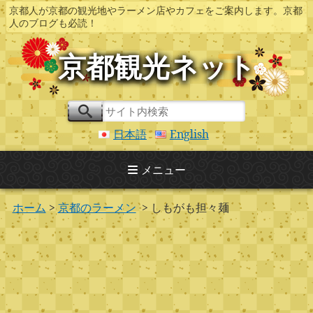
京都人が京都の観光地やラーメン店やカフェをご案内します。京都
人のブログも必読！
京都観光ネット
日本語
English
メニュー
ホーム
>
京都のラーメン
> しもがも担々麺