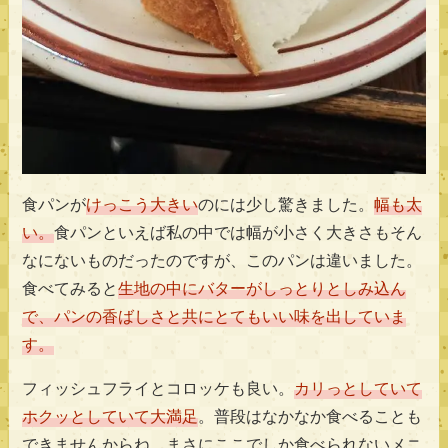
食パンが
けっこう大きい
のには少し驚きました。
幅も太
い。
食パンといえば私の中では幅が小さく大きさもそん
なにないものだったのですが、このパンは違いました。
食べてみると
生地の中にバターがしっとりとしみ込ん
で、パンの香ばしさと共にとてもいい味を出していま
す。
フィッシュフライとコロッケも良い。
カリっとしていて
ホクッとしていて大満足
。普段はなかなか食べることも
できませんからね。まさにここでしか食べられないメニ