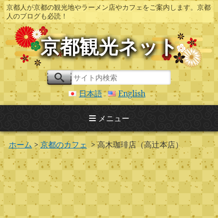
京都人が京都の観光地やラーメン店やカフェをご案内します。京都
人のブログも必読！
京都観光ネット
日本語
English
メニュー
ホーム
>
京都のカフェ
> 高木珈琲店（高辻本店）