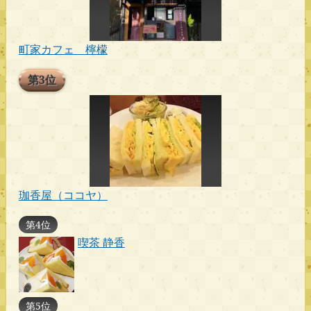
町家カフェ 檸檬
第3位
珈香屋（ココヤ）
第4位
喫茶 静香
第5位