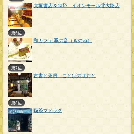
大垣書店＆café イオンモール北大路店
第6位
和カフェ 季の音（きのね）
第7位
古書と茶房 ことばのはおと
第8位
喫茶マドラグ