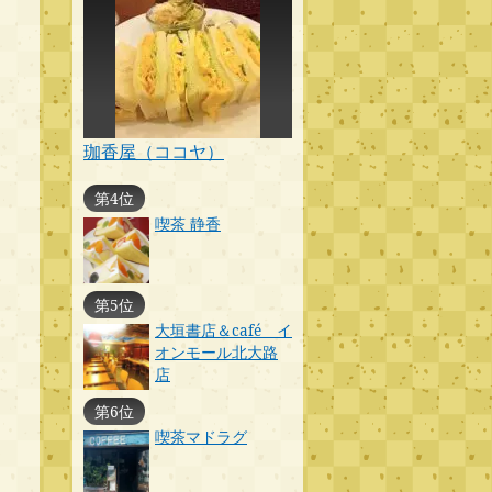
珈香屋（ココヤ）
第4位
喫茶 静香
第5位
大垣書店＆café イ
オンモール北大路
店
第6位
喫茶マドラグ