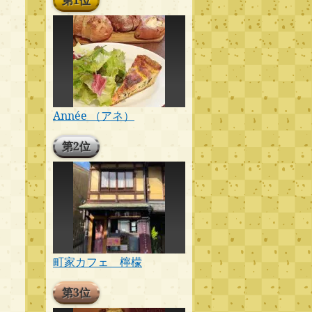
第1位
Année （アネ）
第2位
町家カフェ 檸檬
第3位