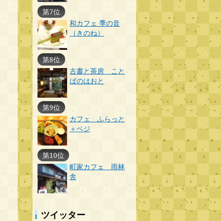
第7位
和カフェ 季の音
（きのね）
第8位
古書と茶房 こと
ばのはおと
第9位
カフェ ふらっと
＋ベジ
第10位
町家カフェ 雨林
舎
ツイッター